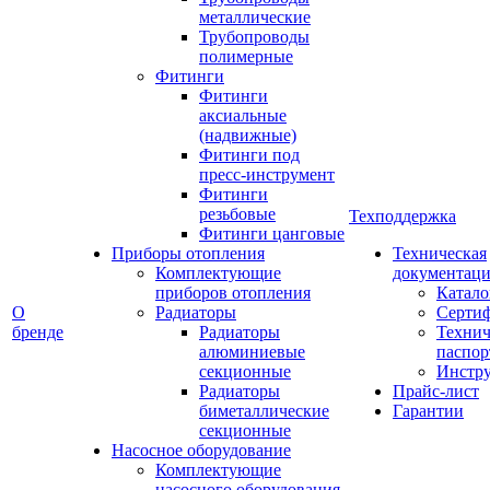
металлические
Трубопроводы
полимерные
Фитинги
Фитинги
аксиальные
(надвижные)
Фитинги под
пресс-инструмент
Фитинги
резьбовые
Техподдержка
Фитинги цанговые
Приборы отопления
Техническая
Комплектующие
документаци
приборов отопления
Катало
О
Радиаторы
Серти
бренде
Радиаторы
Технич
алюминиевые
паспор
секционные
Инстр
Радиаторы
Прайс-лист
биметаллические
Гарантии
секционные
Насосное оборудование
Комплектующие
насосного оборудования