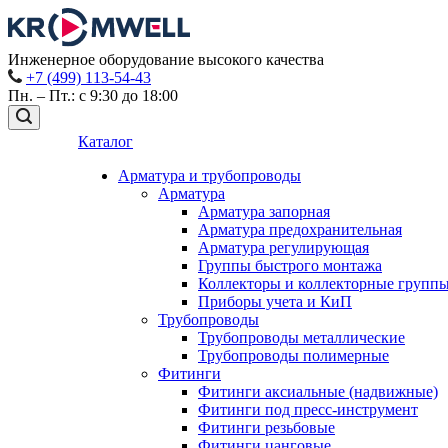
Инженерное оборудование высокого качества
+7 (499) 113-54-43
Пн. – Пт.: с 9:30 до 18:00
Каталог
Арматура и трубопроводы
Арматура
Арматура запорная
Арматура предохранительная
Арматура регулирующая
Группы быстрого монтажа
Коллекторы и коллекторные групп
Приборы учета и КиП
Трубопроводы
Трубопроводы металлические
Трубопроводы полимерные
Фитинги
Фитинги аксиальные (надвижные)
Фитинги под пресс-инструмент
Фитинги резьбовые
Фитинги цанговые