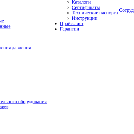
Каталоги
Сертификаты
Сотруд
Технические паспорта
Инструкции
ые
Прайс-лист
онные
Гарантии
шения давления
тельного оборудования
аков