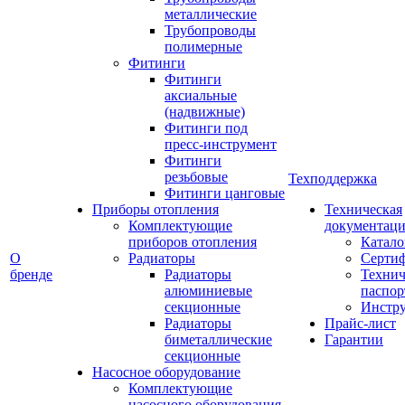
металлические
Трубопроводы
полимерные
Фитинги
Фитинги
аксиальные
(надвижные)
Фитинги под
пресс-инструмент
Фитинги
резьбовые
Техподдержка
Фитинги цанговые
Приборы отопления
Техническая
Комплектующие
документаци
приборов отопления
Катало
О
Радиаторы
Серти
бренде
Радиаторы
Технич
алюминиевые
паспор
секционные
Инстр
Радиаторы
Прайс-лист
биметаллические
Гарантии
секционные
Насосное оборудование
Комплектующие
насосного оборудования