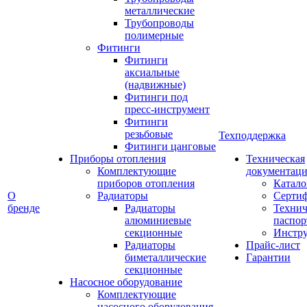
металлические
Трубопроводы
полимерные
Фитинги
Фитинги
аксиальные
(надвижные)
Фитинги под
пресс-инструмент
Фитинги
резьбовые
Техподдержка
Фитинги цанговые
Приборы отопления
Техническая
Комплектующие
документаци
приборов отопления
Катало
О
Радиаторы
Серти
бренде
Радиаторы
Технич
алюминиевые
паспор
секционные
Инстр
Радиаторы
Прайс-лист
биметаллические
Гарантии
секционные
Насосное оборудование
Комплектующие
насосного оборудования