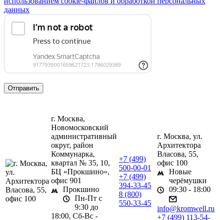
использованием сookie-файлов и обработкой персональных
данных
г. Москва,
Новомосковский
административный
г. Москва, ул.
округ, район
Архитектора
Коммунарка,
Власова, 55,
+7 (499)
квартал № 35, 10,
офис 100
500-00-01
БЦ «Прокшино»,
Новые
+7 (499)
офис 901
черёмушки
394-33-45
Прокшино
09:30 - 18:00
8 (800)
Пн-Пт с
550-33-45
9:30 до
info@kromwell.ru
18:00, Сб-Вс -
+7 (499) 113-54-