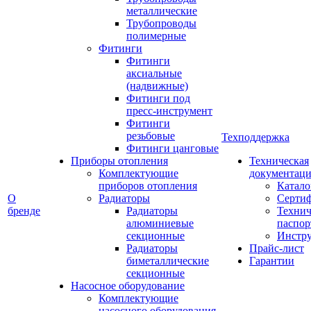
металлические
Трубопроводы
полимерные
Фитинги
Фитинги
аксиальные
(надвижные)
Фитинги под
пресс-инструмент
Фитинги
резьбовые
Техподдержка
Фитинги цанговые
Приборы отопления
Техническая
Комплектующие
документаци
приборов отопления
Катало
О
Радиаторы
Серти
бренде
Радиаторы
Технич
алюминиевые
паспор
секционные
Инстр
Радиаторы
Прайс-лист
биметаллические
Гарантии
секционные
Насосное оборудование
Комплектующие
насосного оборудования